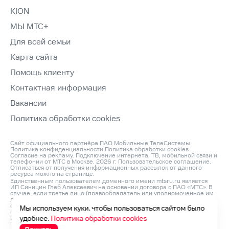
KION
МЫ МТС+
Для всей семьи
Карта сайта
Помощь клиенту
Контактная информация
Вакансии
Политика обработки cookies
Сайт официального партнёра ПАО Мобильные ТелеСистемы.
Политика конфиденциальности
Политика обработки cookies
.
Согласие на рекламу
. Подключение интернета, ТВ, мобильной связи и
телефонии от МТС в Москве. 2026 г.
Пользовательское соглашение
.
Отписаться от получения информационных рассылок от данного
ресурса можно на
странице
.
Единственным пользователем доменного имени mtsru.ru является
ИП Синицин Глеб Алексеевич на основании договора с ПАО «МТС». В
случае, если третье лицо (правообладатель или уполномоченное им
лицо) считает, что его права на объект интеллектуальной
собственности нарушаются, он может направить претензию
Мы используем куки, чтобы пользоваться сайтом было
по адресу: ИП Синицин Глеб Алексеевич, ОГРНИП: 312760420200042,
ИНН: 760411045260, Юр. Адрес 150046, Россия, Ярославль г,
удобнее.
Политика обработки cookies
Титова ул, д. 14 корп 3, оф.кв. 54 и по e‑mail:
info@domconnect.ru