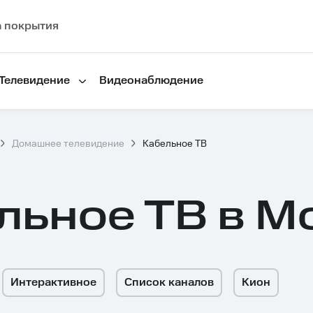
а покрытия
Телевидение
Видеонаблюдение
Домашнее телевидение
Кабельное ТВ
льное ТВ в М
Интерактивное
Список каналов
Кион