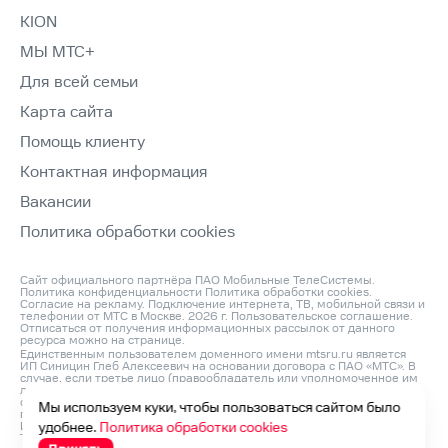
KION
МЫ МТС+
Для всей семьи
Карта сайта
Помощь клиенту
Контактная информация
Вакансии
Политика обработки cookies
Сайт официального партнёра ПАО Мобильные ТелеСистемы.
Политика конфиденциальности
Политика обработки cookies
.
Согласие на рекламу
. Подключение интернета, ТВ, мобильной связи и
телефонии от МТС в Москве. 2026 г.
Пользовательское соглашение
.
Отписаться от получения информационных рассылок от данного
ресурса можно на
странице
.
Единственным пользователем доменного имени mtsru.ru является
ИП Синицин Глеб Алексеевич на основании договора с ПАО «МТС». В
случае, если третье лицо (правообладатель или уполномоченное им
лицо) считает, что его права на объект интеллектуальной
собственности нарушаются, он может направить претензию
Мы используем куки, чтобы пользоваться сайтом было
по адресу: ИП Синицин Глеб Алексеевич, ОГРНИП: 312760420200042,
ИНН: 760411045260, Юр. Адрес 150046, Россия, Ярославль г,
удобнее.
Политика обработки cookies
Титова ул, д. 14 корп 3, оф.кв. 54 и по e‑mail:
info@domconnect.ru